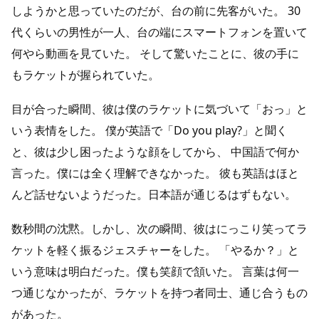
しようかと思っていたのだが、台の前に先客がいた。 30
代くらいの男性が一人、台の端にスマートフォンを置いて
何やら動画を見ていた。 そして驚いたことに、彼の手に
もラケットが握られていた。
目が合った瞬間、彼は僕のラケットに気づいて「おっ」と
いう表情をした。 僕が英語で「Do you play?」と聞く
と、彼は少し困ったような顔をしてから、 中国語で何か
言った。僕には全く理解できなかった。 彼も英語はほと
んど話せないようだった。日本語が通じるはずもない。
数秒間の沈黙。しかし、次の瞬間、彼はにっこり笑ってラ
ケットを軽く振るジェスチャーをした。 「やるか？」と
いう意味は明白だった。僕も笑顔で頷いた。 言葉は何一
つ通じなかったが、ラケットを持つ者同士、通じ合うもの
があった。