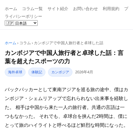
ホーム
コラム一覧
サイト紹介
お問い合わせ
利用規約
プ
ライバシーポリシー
ホーム
› コラム › カンボジアで中国人旅行者と卓球した話
カンボジアで中国人旅行者と卓球した話：言
葉を超えたスポーツの力
2026年4月
海外卓球
体験記
カンボジア
バックパッカーとして東南アジアを巡る旅の途中、僕はカ
ンボジア・シェムリアップで忘れられない出来事を経験し
た。 相手は中国から来た一人の旅行者。共通の言語は一
つもなかった。 それでも、卓球台を挟んだ2時間は、僕に
とって旅のハイライトと呼べるほど鮮烈な時間になった。